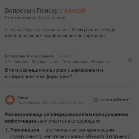
Вопросы к Поиску 
с Алисой
Примеры ответов Поиска с Алисой
Главная
/
Наука и образование
/
В чем разница между
реплицированием и копированием информации?
Вопрос для Поиска с Алисой
4 февраля
#Репликация
#Копирование
#Информация
#Различия
В чем разница между реплицированием и
копированием информации?
Алиса
Как это работает?
На основе источников, возможны неточности
Разница между реплицированием и копированием
информации
заключается в следующем:
Репликация
— это механизм синхронизации
содержимого нескольких копий объекта (например,