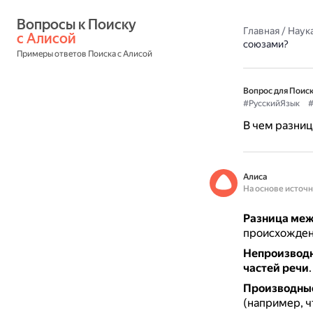
Вопросы к Поиску 
Главная
/
Наука
с Алисой
союзами?
Примеры ответов Поиска с Алисой
Вопрос для Поиск
#РусскийЯзык
В чем разни
Алиса
На основе источ
Разница меж
происхожден
Непроизвод
частей речи
Производны
(например, ч