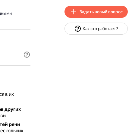
Задать новый вопрос
одными
Как это работает?
я в их
ов других
вы.
стей речи
нескольких