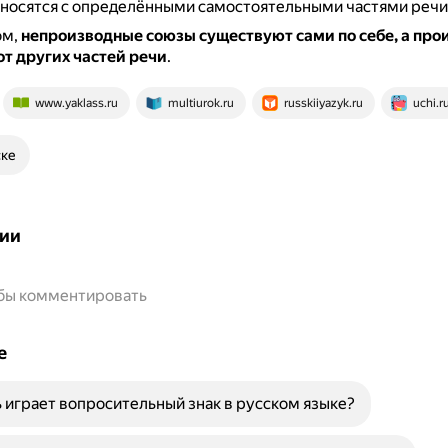
тносятся с определёнными самостоятельными частями речи
ом,
непроизводные союзы существуют сами по себе, а пр
т других частей речи
.
www.yaklass.ru
multiurok.ru
russkiiyazyk.ru
uchi.r
ске
ии
обы комментировать
е
 играет вопросительный знак в русском языке?