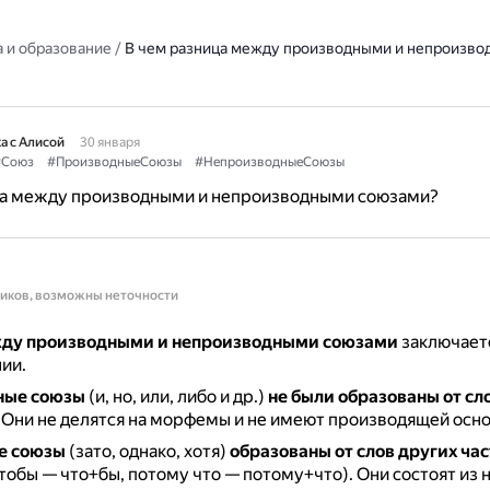
 и образование
/
В чем разница между производными и непроизв
а с Алисой
30 января
#Союз
#ПроизводныеСоюзы
#НепроизводныеСоюзы
ца между производными и непроизводными союзами?
ников, возможны неточности
ду производными и непроизводными союзами
заключаетс
ии.
ные союзы
(и, но, или, либо и др.)
не были образованы от сл
.
Они не делятся на морфемы и не имеют производящей осно
е союзы
(зато, однако, хотя)
образованы от слов других ча
тобы — что+бы, потому что — потому+что).
Они состоят из 