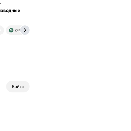
.
оизводные
u
gramota.ru
Войти