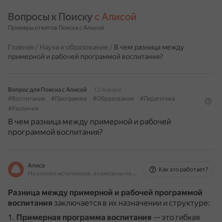
Вопросы к Поиску 
с Алисой
Примеры ответов Поиска с Алисой
Главная
/
Наука и образование
/
В чем разница между
примерной и рабочей программой воспитания?
Вопрос для Поиска с Алисой
12 января
#Воспитание
#Программа
#Образование
#Педагогика
#Различия
В чем разница между примерной и рабочей
программой воспитания?
Алиса
Как это работает?
На основе источников, возможны неточности
Разница между примерной и рабочей программой
воспитания
заключается в их назначении и структуре:
Примерная программа воспитания
— это гибкая