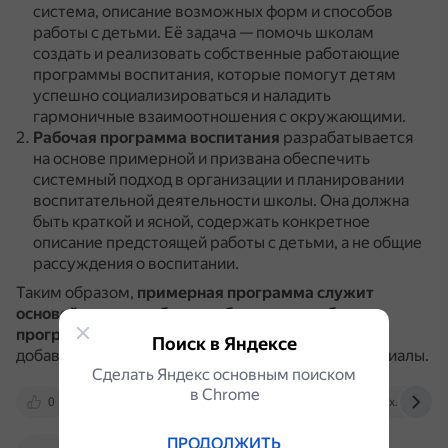
система, описание возможных форм и способов
работы с детьми.
Её задача — помочь школам
создать и реализовать собственные работающие
программы воспитания, которые помогут детям
успешно социализироваться и наладить
гармоничные взаимоотношения с окружающими.
Рабочая программа воспитания
разрабатывается
на основе примерной и призвана обеспечить
системный подход в организации и планировании
воспитательной деятельности школы.
Она должна
быть краткой и ясной, содержать конкретное
описание предстоящей работы с детьми, а не общие
рассуждения о воспитании.
Таким образом,
примерная программа служит
основой для разработки собственных рабочих
программ воспитания
, в которые школа может
Поиск в Яндексе
добавлять нужные и удалять неактуальные материалы.
Сделать Яндекс основным поиском
в Сhrome
0
xn--80aidamjr3akke.xn--p1ai
skillbox.ru
ПРОДОЛЖИТЬ