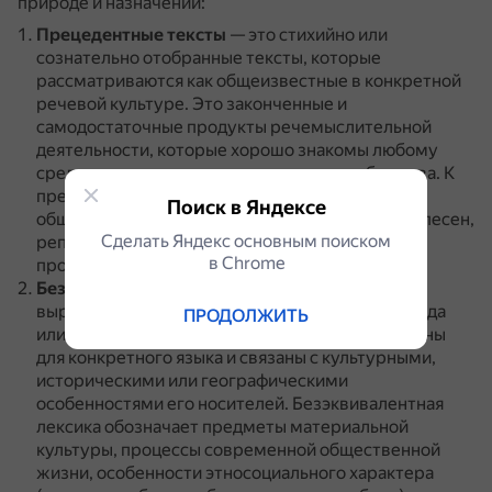
природе и назначении:
Прецедентные тексты
— это стихийно или
сознательно отобранные тексты, которые
рассматриваются как общеизвестные в конкретной
речевой культуре.
Это законченные и
самодостаточные продукты речемыслительной
деятельности, которые хорошо знакомы любому
среднему члену лингвокультурного сообщества.
К
прецедентным текстам относят, например,
Поиск в Яндексе
общеизвестные цитаты, строки из популярных песен,
Сделать Яндекс основным поиском
реплики героев кинофильмов, названия
в Сhrome
произведений и телепередач.
Безэквивалентная лексика
— это слова и
выражения, которые не имеют прямого перевода
ПРОДОЛЖИТЬ
или аналога в других языках.
Эти слова уникальны
для конкретного языка и связаны с культурными,
историческими или географическими
особенностями его носителей.
Безэквивалентная
лексика обозначает предметы материальной
культуры, процессы современной общественной
жизни, особенности этносоциального характера