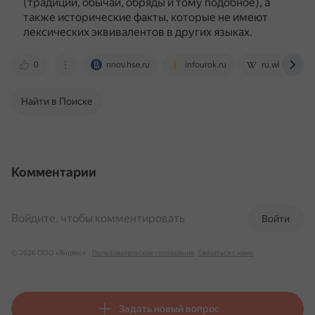
(традиции, обычаи, обряды и тому подобное), а
также исторические факты, которые не имеют
лексических эквивалентов в других языках.
0
nnov.hse.ru
infourok.ru
ru.wikipedia.o
Найти в Поиске
Комментарии
Войдите, чтобы комментировать
Войти
© 2026 ООО «Яндекс»
Пользовательское соглашение
Связаться с нами
Задать новый вопрос