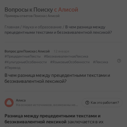
Вопросы к Поиску 
с Алисой
Примеры ответов Поиска с Алисой
Главная
/
Наука и образование
/
В чем разница между
прецедентными текстами и безэквивалентной лексикой?
Вопрос для Поиска с Алисой
12 января
#ПрецедентныеТексты
#БезэквивалентнаяЛексика
#КультурныеОсобенности
#ЯзыковыеОсобенности
#Лексика
#Перевод
В чем разница между прецедентными текстами и
безэквивалентной лексикой?
Алиса
Как это работает?
На основе источников, возможны неточности
Разница между прецедентными текстами и
безэквивалентной лексикой
заключается в их