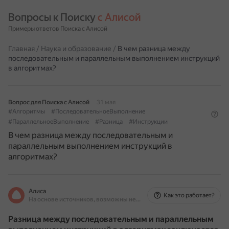
Вопросы к Поиску 
с Алисой
Примеры ответов Поиска с Алисой
Главная
/
Наука и образование
/
В чем разница между
последовательным и параллельным выполнением инструкций
в алгоритмах?
Вопрос для Поиска с Алисой
31 мая
#Алгоритмы
#ПоследовательноеВыполнение
#ПараллельноеВыполнение
#Разница
#Инструкции
В чем разница между последовательным и
параллельным выполнением инструкций в
алгоритмах?
Алиса
Как это работает?
На основе источников, возможны неточности
Разница между последовательным и параллельным