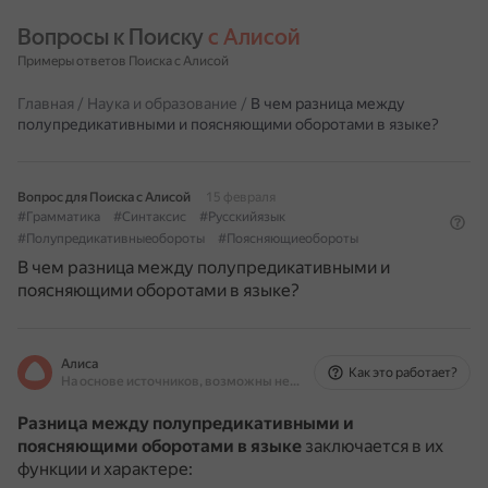
Вопросы к Поиску 
с Алисой
Примеры ответов Поиска с Алисой
Главная
/
Наука и образование
/
В чем разница между
полупредикативными и поясняющими оборотами в языке?
Вопрос для Поиска с Алисой
15 февраля
#Грамматика
#Синтаксис
#Русскийязык
#Полупредикативныеобороты
#Поясняющиеобороты
В чем разница между полупредикативными и
поясняющими оборотами в языке?
Алиса
Как это работает?
На основе источников, возможны неточности
Разница между полупредикативными и
поясняющими оборотами в языке
заключается в их
функции и характере: