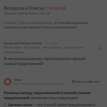
Вопросы к Поиску 
с Алисой
Примеры ответов Поиска с Алисой
Главная
/
Наука и образование
/
В чем разница между
параллельной и цепной связью предложений?
Вопрос для Поиска с Алисой
10 января
#Пунктуация
#Синтаксис
#Русскийязык
#Грамматика
#Образование
В чем разница между параллельной и цепной
связью предложений?
Алиса
Как это работает?
На основе источников, возможны неточности
Разница между параллельной и цепной связью
предложений
заключается в следующем:
Цепная связь
— это способ связи предложений в