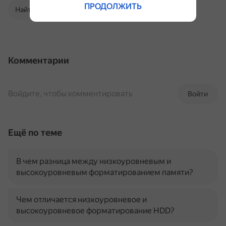
ПРОДОЛЖИТЬ
Найти в Поиске
Комментарии
Войдите, чтобы комментировать
Войти
Ещё по теме
В чем разница между низкоуровневым и
высокоуровневым форматированием памяти?
Чем отличается низкоуровневое и
высокоуровневое форматирование HDD?