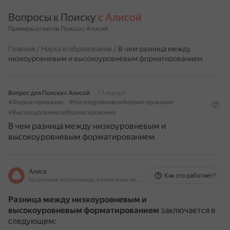
Вопросы к Поиску 
с Алисой
Примеры ответов Поиска с Алисой
Главная
/
Наука и образование
/
В чем разница между
низкоуровневым и высокоуровневым форматированием
Вопрос для Поиска с Алисой
17 января
#Форматирование
#НизкоуровневоеФорматирование
#ВысокоуровневоеФорматирование
В чем разница между низкоуровневым и
высокоуровневым форматированием
Алиса
Как это работает?
На основе источников, возможны неточности
Разница между низкоуровневым и
высокоуровневым форматированием
заключается в
следующем: