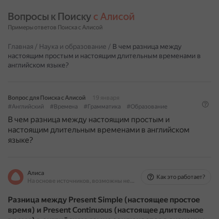
Вопросы к Поиску 
с Алисой
Примеры ответов Поиска с Алисой
Главная
/
Наука и образование
/
В чем разница между
настоящим простым и настоящим длительным временами в
английском языке?
Вопрос для Поиска с Алисой
19 января
#Английский
#Времена
#Грамматика
#Образование
В чем разница между настоящим простым и
настоящим длительным временами в английском
языке?
Алиса
Как это работает?
На основе источников, возможны неточности
Разница между Present Simple (настоящее простое
время) и Present Continuous (настоящее длительное