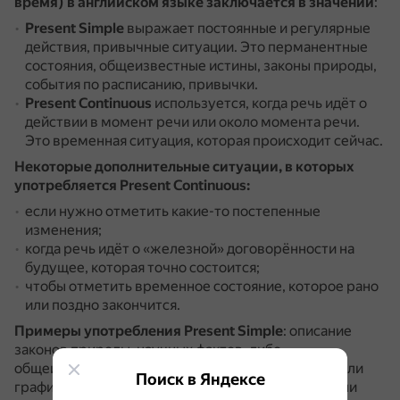
время) в английском языке заключается в значении
:
Present Simple
выражает постоянные и регулярные
действия, привычные ситуации.
Это перманентные
состояния, общеизвестные истины, законы природы,
события по расписанию, привычки.
Present Continuous
используется, когда речь идёт о
действии в момент речи или около момента речи.
Это временная ситуация, которая происходит сейчас.
Некоторые дополнительные ситуации, в которых
употребляется Present Continuous:
если нужно отметить какие-то постепенные
изменения;
когда речь идёт о «железной» договорённости на
будущее, которая точно состоится;
чтобы отметить временное состояние, которое рано
или поздно закончится.
Примеры употребления Present Simple
: описание
законов природы, научных фактов, либо
общеизвестной информации, речь о расписании или
Поиск в Яндексе
графиках, чтобы описать постоянное состояние или