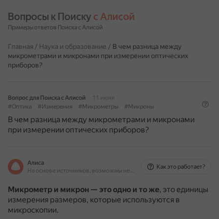
Вопросы к Поиску 
с Алисой
Примеры ответов Поиска с Алисой
Главная
/
Наука и образование
/
В чем разница между
микрометрами и микронами при измерении оптических
приборов?
Вопрос для Поиска с Алисой
11 июня
#Оптика
#Измерения
#Микрометры
#Микроны
В чем разница между микрометрами и микронами
при измерении оптических приборов?
Алиса
Как это работает?
На основе источников, возможны неточности
Микрометр и микрон — это одно и то же
, это единицы
измерения размеров, которые используются в
микроскопии.