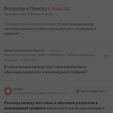
Вопросы к Поиску 
с Алисой
Примеры ответов Поиска с Алисой
Главная
/
Наука и образование
/
В чем разница между
местным разрезом и обычным разрезом в инженерной
графике?
Вопрос для Поиска с Алисой
7 февраля
#ИнженернаяГрафика
#МестныеРазрезы
#ОбычныеРазрезы
#Разница
#Обучение
В чем разница между местным разрезом и
обычным разрезом в инженерной графике?
Алиса
Как это работает?
На основе источников, возможны неточности
Разница между местным и обычным разрезом в
инженерной графике
заключается в их назначении и