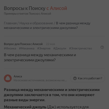
Вопросы к Поиску 
с Алисой
Примеры ответов Поиска с Алисой
Главная
/
Наука и образование
/
В чем разница между
механическими и электрическими джоулями?
Вопрос для Поиска с Алисой
22 мая
#Физика
#Механика
#Энергия
#Джоули
#Электричество
В чем разница между механическими и
электрическими джоулями?
Алиса
Как это работает?
На основе источников, возможны неточности
Разница между механическими и электрическими
джоулями заключается в том, что они измеряют
разные виды энергии
.
Механический джоуль
(Дж) используется для