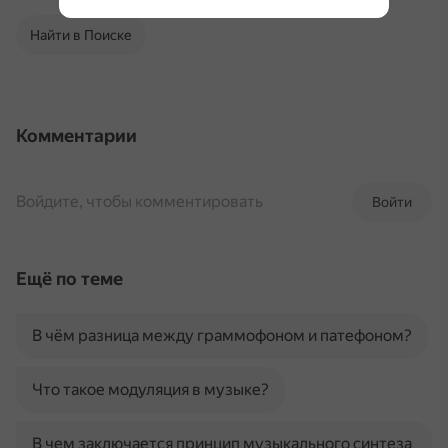
Найти в Поиске
Комментарии
Войдите, чтобы комментировать
Войти
Ещё по теме
В чём разница между граммофоном и патефоном?
Что такое модуляция в музыке?
В чем заключается принцип музыкального синтеза