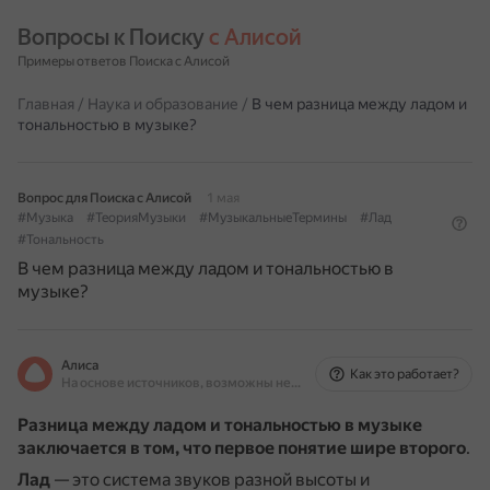
Вопросы к Поиску 
с Алисой
Примеры ответов Поиска с Алисой
Главная
/
Наука и образование
/
В чем разница между ладом и
тональностью в музыке?
Вопрос для Поиска с Алисой
1 мая
#Музыка
#ТеорияМузыки
#МузыкальныеТермины
#Лад
#Тональность
В чем разница между ладом и тональностью в
музыке?
Алиса
Как это работает?
На основе источников, возможны неточности
Разница между ладом и тональностью в музыке
заключается в том, что первое понятие шире второго
.
Лад
— это система звуков разной высоты и