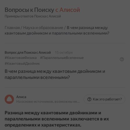
Вопросы к Поиску 
с Алисой
Примеры ответов Поиска с Алисой
Главная
/
Наука и образование
/
В чем разница между
квантовым двойником и параллельными вселенными?
Вопрос для Поиска с Алисой
15 октября
#КвантоваяФизика
#ПараллельныеВселенные
#КвантовыйДвойник
В чем разница между квантовым двойником и
параллельными вселенными?
Алиса
Как это работает?
На основе источников, возможны неточности
Разница между квантовыми двойниками и
параллельными вселенными заключается в их
определениях и характеристиках.