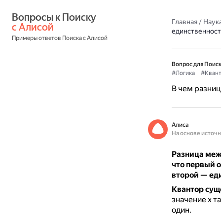
Вопросы к Поиску 
Главная
/
Наука
с Алисой
единственност
Примеры ответов Поиска с Алисой
Вопрос для Поиск
#Логика
#Кван
В чем разниц
Алиса
На основе источ
Разница меж
что первый о
второй — ед
Квантор сущ
значение x т
один.