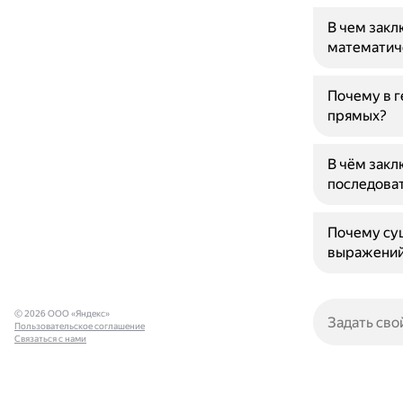
В чем закл
математич
Почему в 
прямых?
В чём закл
последова
Почему су
выражени
© 2026 ООО «Яндекс»
Пользовательское соглашение
Связаться с нами