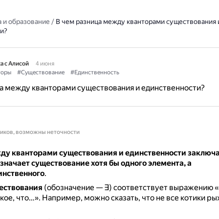
 и образование
/
В чем разница между кванторами существования 
и?
а с Алисой
4 июня
торы
#Существование
#Единственность
а между кванторами существования и единственности?
ников, возможны неточности
ду кванторами существования и единственности заключае
значает существование хотя бы одного элемента, а
инственного
.
ествования
(обозначение — ∃) соответствует выражению 
акое, что…».
Например, можно сказать, что не все котики рыж