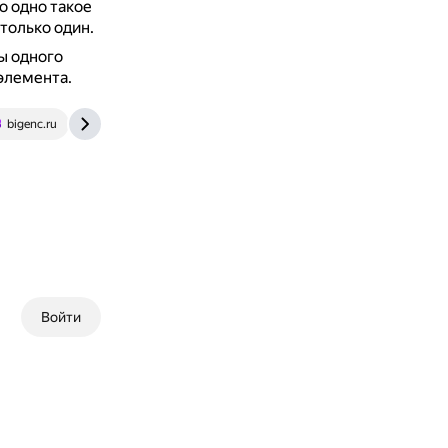
о одно такое
только один.
ы одного
элемента.
bigenc.ru
vk.com
Войти