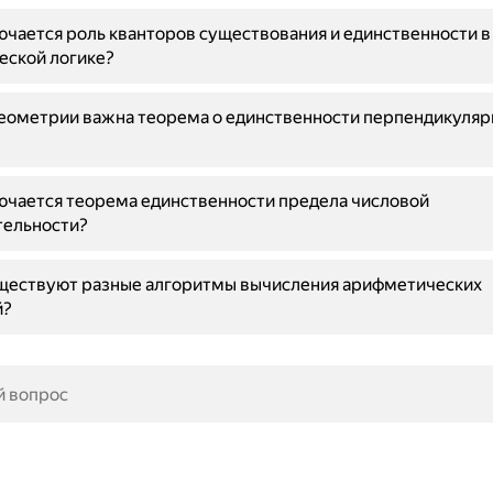
ючается роль кванторов существования и единственности в
еской логике?
геометрии важна теорема о единственности перпендикуля
ючается теорема единственности предела числовой
тельности?
ществуют разные алгоритмы вычисления арифметических
й?