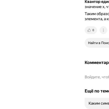
Квантор еди
значение x, 
Таким образо
элемента, а 
0
Найти в Пои
Комментар
Войдите, чт
Ещё по тем
Каким сим