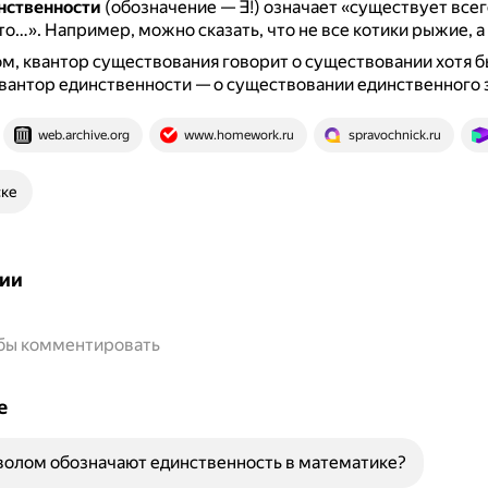
нственности
(обозначение — ∃!) означает «существует всег
что…».
Например, можно сказать, что не все котики рыжие, а 
м, квантор существования говорит о существовании хотя б
квантор единственности — о существовании единственного 
web.archive.org
www.homework.ru
spravochnick.ru
ске
ии
обы комментировать
е
волом обозначают единственность в математике?