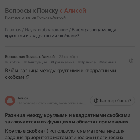
Вопросы к Поиску 
с Алисой
Примеры ответов Поиска с Алисой
Главная
/
Наука и образование
/
В чём разница между
круглыми и квадратными скобками?
Вопрос для Поиска с Алисой
23 октября
#Скобки
#Пунктуация
#Грамматика
#Правила
#Разница
В чём разница между круглыми и квадратными
скобками?
Алиса
Как это работает?
На основе источников, возможны неточности
Разница между круглыми и квадратными скобками
заключается в их функциях и областях применения
.
Круглые скобки
( ) используются в математике для
задания приоритета математических и логических