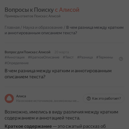
Вопросы к Поиску 
с Алисой
Примеры ответов Поиска с Алисой
Главная
/
Наука и образование
/
В чем разница между кратким
и аннотированным описанием текста?
Вопрос для Поиска с Алисой
20 марта
#Аннотация
#КраткоеОписание
#Текст
#Разница
#Термины
#Определение
В чем разница между кратким и аннотированным
описанием текста?
Алиса
Как это работает?
На основе источников, возможны неточности
Возможно, имелись в виду различия между кратким
содержанием и аннотацией текста.
Краткое содержание
— это сжатый рассказ об