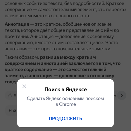
основных событиях текста, без подробностей.
Краткое
содержание — самостоятельный элемент, это пересказ
ключевых моментов основного текста.
Аннотация
— это краткое, обобщённое описание
текста, которое даёт общее представление о нём до
прочтения.
Аннотация — дополнение к основному
содержанию, вместе с ним составляет целое.
Часто
аннотация — это просто пояснительные заметки.
Таким образом,
разница между кратким
содержанием и аннотацией заключается в том, что
краткое содержание — это самостоятельный
элемент, а аннотация — дополнение к основному
содержанию
.
Поиск в Яндексе
0
www.rbc.ru
studwork.ru
otvet.mail.ru
Сделать Яндекс основным поиском
в Сhrome
Найти в Поиске
ПРОДОЛЖИТЬ