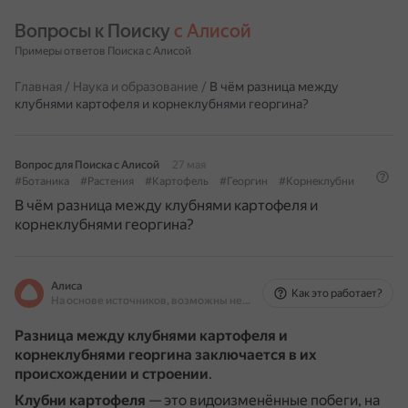
Вопросы к Поиску 
с Алисой
Примеры ответов Поиска с Алисой
Главная
/
Наука и образование
/
В чём разница между
клубнями картофеля и корнеклубнями георгина?
Вопрос для Поиска с Алисой
27 мая
#Ботаника
#Растения
#Картофель
#Георгин
#Корнеклубни
В чём разница между клубнями картофеля и
корнеклубнями георгина?
Алиса
Как это работает?
На основе источников, возможны неточности
Разница между клубнями картофеля и
корнеклубнями георгина заключается в их
происхождении и строении
.
Клубни картофеля
— это видоизменённые побеги, на