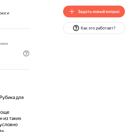
Задать новый вопрос
рки и
Как это работает?
омки
Рубика для
роще
 из таких
 условно
з».