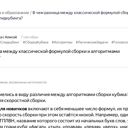
 и образование
/
В чем разница между классической формулой сбо
пидкубинга?
а с Алисой
7 сентября
Спидкубинг
#СборкаКубика
#Алгоритмы
#ЛогическиеЗадачи
#Головол
а между классической формулой сборки и алгоритмами
?
ников, возможны неточности
елись в виду различия между алгоритмами сборки кубика 
ля скоростной сборки.
ля новичков
включают в себя меньшее число формул, их п
о скорость сборки при этом остаётся низкой.
Например, один
ПЛВН, название которого состоит из начальных букв слов,
грани куба: «фасад», «тыл», «правая», «левая», «верх», «ни