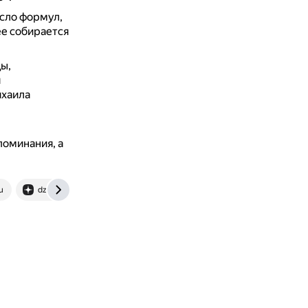
исло формул,
ее собирается
ы,
я
ихаила
поминания, а
u
dzen.ru
supertoys.by
vc.ru
ks-yanao.ru