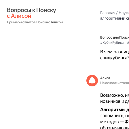
Вопросы к Поиску 
Главная
/
Наука
с Алисой
алгоритмами с
Примеры ответов Поиска с Алисой
Вопрос для Поиск
#КубикРубика
#
В чем разниц
спидкубинга
Алиса
На основе источ
Возможно, им
новичков и д
Алгоритмы д
запомнить, н
методов — ФТ
обозначающих 