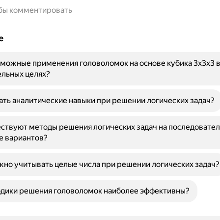
обы комментировать
е
можные применения головоломок на основе кубика 3x3x3 
ельных целях?
ать аналитические навыки при решении логических задач?
ствуют методы решения логических задач на последовате
е вариантов?
но учитывать целые числа при решении логических задач?
одики решения головоломок наиболее эффективны?