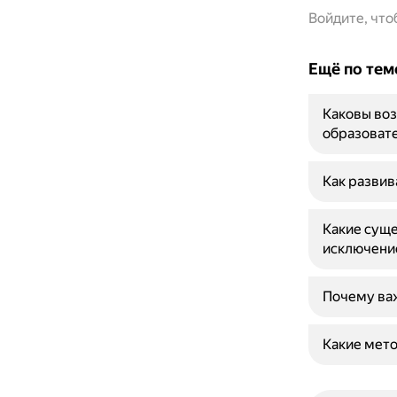
Войдите, чт
Ещё по тем
Каковы воз
образоват
Как развив
Какие суще
исключени
Почему важ
Какие мет