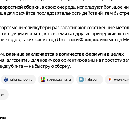
коростной сборки
, в свою очередь, используют большое ч
ьше для расчётов последовательности действий, тем быстр
.
портсмены-спидкуберы разрабатывают собственные метод
а интуиции и опыте, в то время как другие придерживаютс
 методов, таких как метод Джессики Фридрих или метод М
ом,
разница заключается в количестве формул и в целях
ия
: алгоритмы для новичков ориентированы на простоту за
идкубинга — на быструю сборку.
orionschool.ru
speedcubing.ru
habr.com
www.kp.r
ске
ии