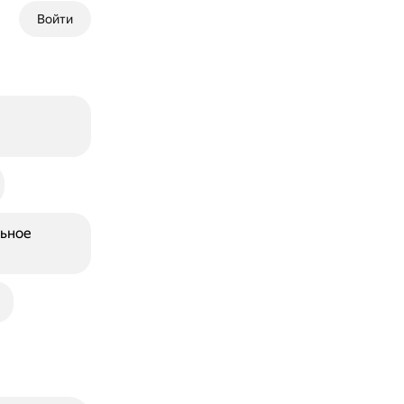
Войти
в
льное