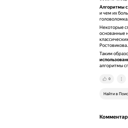
Алгоритмы с
и чем их бол
головоломка
Некоторые с
основанные н
классических
Ростовикова.
Таким образ
использован
алгоритмы сп
0
Найти в Пои
Комментар