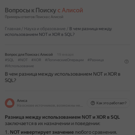
Вопросы к Поиску 
с Алисой
Примеры ответов Поиска с Алисой
Главная
/
Наука и образование
/
В чем разница между
использованием NOT и XOR в SQL?
Вопрос для Поиска с Алисой
19 января
#SQL
#NOT
#XOR
#ЛогическиеОперации
#Разница
#Использование
В чем разница между использованием NOT и XOR в
SQL?
Алиса
Как это работает?
На основе источников, возможны неточности
Разница между использованием NOT и XOR в SQL
заключается в их назначении и поведении:
NOT
инвертирует значение
любого сравнения.