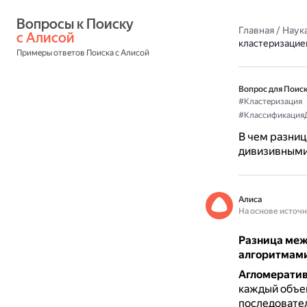
Вопросы к Поиску 
Главная
/
Наука
с Алисой
кластеризацие
Примеры ответов Поиска с Алисой
Вопрос для Поиск
#Кластеризация
#Классификация
В чем разниц
дивизивными
Алиса
На основе источ
Разница меж
алгоритмами
Агломератив
каждый объек
последовател