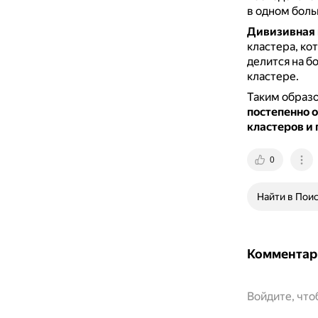
в одном боль
Дивизивная 
кластера, ко
делится на б
кластере.
Таким образ
постепенно 
кластеров и 
0
Найти в Пои
Комментар
Войдите, чт