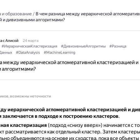
 и образование
/
В чем разница между иерархической агломератив
й и дивизивными алгоритмами?
а с Алисой
24 марта
#ИерархическаяКластеризация
#ДивизивныеАлгоритмы
#Разница
Данных
#DataAnalysis
#MachineLearning
а между иерархической агломеративной кластеризацией и
 алгоритмами?
ников, возможны неточности
ду иерархической агломеративной кластеризацией и д
 заключается в подходе к построению кластеров
.
ная кластеризация
(подход «снизу вверх») начинается с то
т рассматривается как отдельный кластер.
Затем кластер
ьно объединяются на основе их сходства, пока все объекты