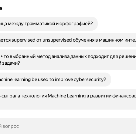
е
ница между грамматикой и орфографией?
ется supervised от unsupervised обучения в машинном инт
, что выбранный метод анализа данных подходит для решен
 задачи?
hine learning be used to improve cybersecurity?
 сыграла технология Machine Learning в развитии финансов