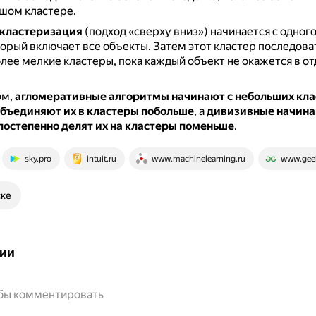
шом кластере.
кластеризация
(подход «сверху вниз») начинается с одног
торый включает все объекты.
Затем этот кластер последова
олее мелкие кластеры, пока каждый объект не окажется в о
ом,
агломеративные алгоритмы начинают с небольших кла
объединяют их в кластеры побольше
, а
дивизивные начина
постепенно делят их на кластеры поменьше
.
sky.pro
intuit.ru
www.machinelearning.ru
www.geek
ске
ии
обы комментировать