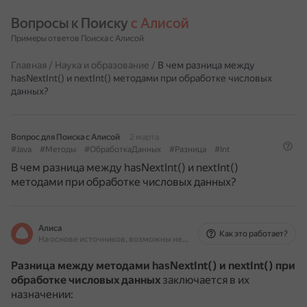
Вопросы к Поиску 
с Алисой
Примеры ответов Поиска с Алисой
Главная
/
Наука и образование
/
В чем разница между
hasNextInt() и nextInt() методами при обработке числовых
данных?
Вопрос для Поиска с Алисой
2 марта
#Java
#Методы
#ОбработкаДанных
#Разница
#Int
В чем разница между hasNextInt() и nextInt()
методами при обработке числовых данных?
Алиса
Как это работает?
На основе источников, возможны неточности
Разница между методами hasNextInt() и nextInt() при
обработке числовых данных
заключается в их
назначении: