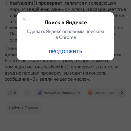
hasNextInt()
проверяет
, является ли следующая
порция введённых данных числом, и возвращает true
или false.
Этот метод не использует входные данные,
а только проверяет их.
Поиск в Яндексе
nextInt()
считывает
и возвращает введённое число.
Сделать Яндекс основным поиском
После вызова этой функции сканер переходит на
в Сhrome
следующую позицию.
Таким образом,
hasNextInt() проверяет наличие
ПРОДОЛЖИТЬ
целого числа, а nextInt() фактически принимает его
.
Если пользователь ввёл строку, то программа с
помощью метода hasNextInt() проверяет это и, если
ввод не прошёл проверку, выводит на консоль
сообщение «Вы ввели не целое число».
0
www.examclouds.com
javarush.com
Найти в Поиске