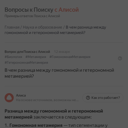
Вопросы к Поиску 
с Алисой
Примеры ответов Поиска с Алисой
Главная
/
Наука и образование
/
В чем разница между
гомономной и гетерономной метамерией?
Вопрос для Поиска с Алисой
12 января
#Биология
#Метамерия
#ГомономнаяМетамерия
#ГетерономнаяМетамерия
В чем разница между гомономной и гетерономной
метамерией?
Алиса
Как это работает?
На основе источников, возможны неточности
Разница между гомономной и гетерономной
метамерией
заключается в следующем:
Гомономная метамерия
— тип сегментации у