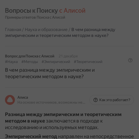
Вопросы к Поиску 
с Алисой
Примеры ответов Поиска с Алисой
Главная
/
Наука и образование
/
В чем разница между
эмпирическим и теоретическим методом в науке?
Вопрос для Поиска с Алисой
21 декабря
#Наука
#Методы
#Эмпирический
#Теоретический
В чем разница между эмпирическим и
теоретическим методом в науке?
Алиса
Как это работает?
На основе источников, возможны неточности
Разница между эмпирическим и теоретическим
методом в науке
заключается в подходе к
исследованию и используемых методах.
Эмпирический метод
направлен на непосредственное