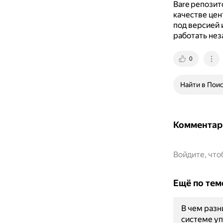
Bare репозит
качестве цен
под версией 
работать нез
0
Найти в Пои
Комментар
Войдите, чт
Ещё по тем
В чем разн
системе уп