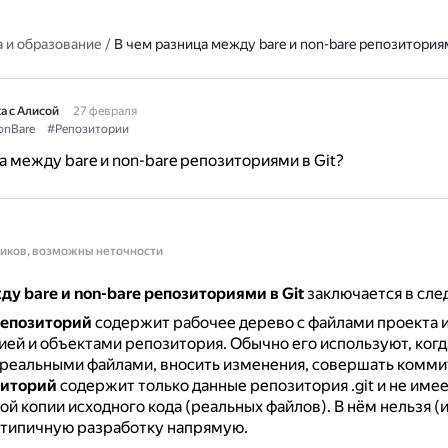
 и образование
/
В чем разница между bare и non-bare репозиториям
а с Алисой
27 февраля
onBare
#Репозитории
а между bare и non-bare репозиториями в Git?
ников, возможны неточности
у bare и non-bare репозиториями в Git
заключается в сл
репозиторий
содержит рабочее дерево с файлами проекта 
орией и объектами репозитория.
Обычно его используют, ког
 реальными файлами, вносить изменения, совершать коммиты
зиторий
содержит только данные репозитория .git и не име
й копии исходного кода (реальных файлов).
В нём нельзя (и
 типичную разработку напрямую.