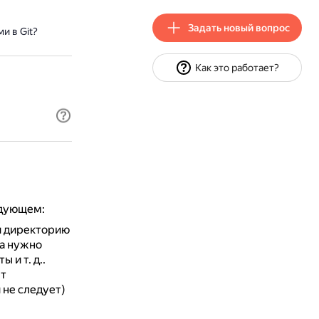
Задать новый вопрос
и в Git?
Как это работает?
едующем:
и директорию
да нужно
 и т. д..
ет
 не следует)