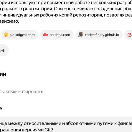
ории используют при совместной работе нескольких разра
трального репозитория.
Они обеспечивают разделение общ
и индивидуальных рабочих копий репозитория, позволяя р
ависимо.
unixdigest.com
boldena.com
coderefinery.github.io
ске
ии
обы комментировать
е
ица между относительными и абсолютными путями к файла
равления версиями Git?