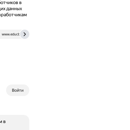
ботчиков в
их данных
азработчикам
www.educba.com
www.geeksforgeeks.org
Войти
м в