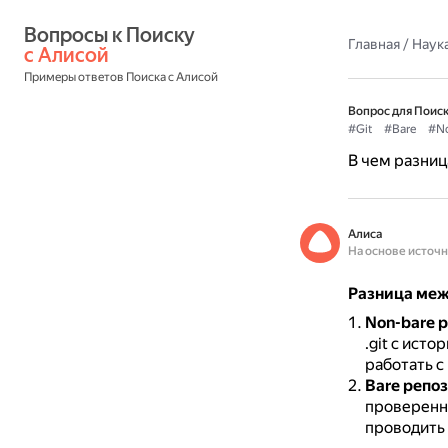
Вопросы к Поиску 
Главная
/
Наука
с Алисой
Примеры ответов Поиска с Алисой
Вопрос для Поиск
#Git
#Bare
#N
В чем разниц
Алиса
На основе источ
Разница межд
Non-bare 
.git с ист
работать с
Bare репо
проверенно
проводить