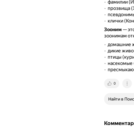
фамилии (И
прозвища (
псевдонимы 
клички (Кон
Зооним
— это
зоонимам отн
домашние жи
дикие живот
птицы (кури
насекомые (
пресмыкающ
0
Найти в Пои
Комментар