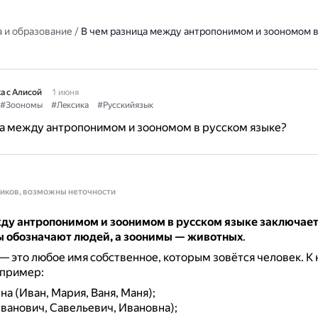
 и образование
/
В чем разница между антропонимом и зоономом в
а с Алисой
1 июня
#Зоономы
#Лексика
#Русскийязык
ца между антропонимом и зоономом в русском языке?
ников, возможны неточности
ду антропонимом и зоонимом в русском языке заключаетс
 обозначают людей, а зоонимы — животных
.
— это любое имя собственное, которым зовётся человек.
К 
апример:
а (Иван, Мария, Ваня, Маня);
Иванович, Савельевич, Ивановна);