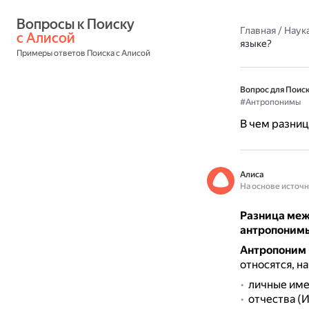
Вопросы к Поиску 
Главная
/
Наука
с Алисой
языке?
Примеры ответов Поиска с Алисой
Вопрос для Поиск
#Антропонимы
В чем разни
Алиса
На основе источ
Разница меж
антропонимы
Антропоним
относятся, н
личные имен
отчества (