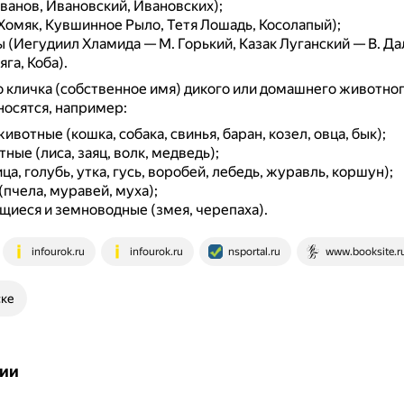
ванов, Ивановский, Ивановских);
Хомяк, Кувшинное Рыло, Тетя Лошадь, Косолапый);
(Иегудиил Хламида — М. Горький, Казак Луганский — В. Дал
яга, Коба).
 кличка (собственное имя) дикого или домашнего животно
осятся, например:
вотные (кошка, собака, свинья, баран, козел, овца, бык);
ные (лиса, заяц, волк, медведь);
ца, голубь, утка, гусь, воробей, лебедь, журавль, коршун);
пчела, муравей, муха);
иеся и земноводные (змея, черепаха).
infourok.ru
infourok.ru
nsportal.ru
www.booksite.r
ске
ии