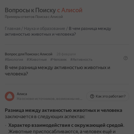
Вопросы к Поиску 
с Алисой
Примеры ответов Поиска с Алисой
Главная
/
Наука и образование
/
В чем разница между
активностью животных и человека?
Вопрос для Поиска с Алисой
28 февраля
#Биология
#Животные
#Человек
#Активность
В чем разница между активностью животных и
человека?
Алиса
Как это работает?
На основе источников, возможны неточности
Разница между активностью животных и человека
заключается в следующих аспектах:
Характер взаимодействия с окружающей средой
.
Животные приспосабливаются, а человек ещё и