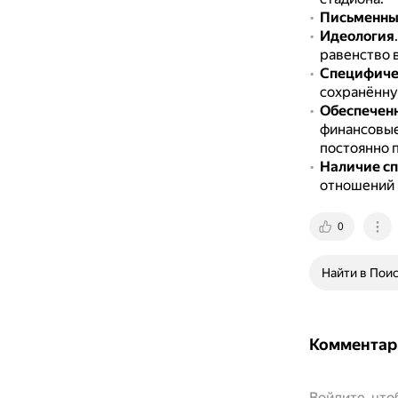
Письменный
Идеология
равенство 
Специфиче
сохранённ
Обеспечен
финансовые
постоянно 
Наличие сп
отношений 
0
Найти в Пои
Комментар
Войдите, чт