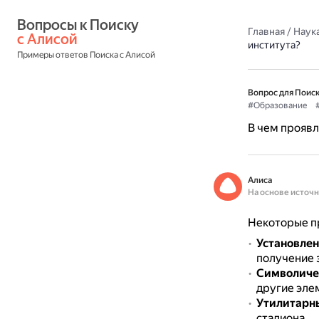
Вопросы к Поиску 
Главная
/
Наука
с Алисой
института?
Примеры ответов Поиска с Алисой
Вопрос для Поиск
#Образование
В чем проявл
Алиса
На основе источ
Некоторые пр
Установле
получение 
Символиче
другие эле
Утилитарн
стадиона.