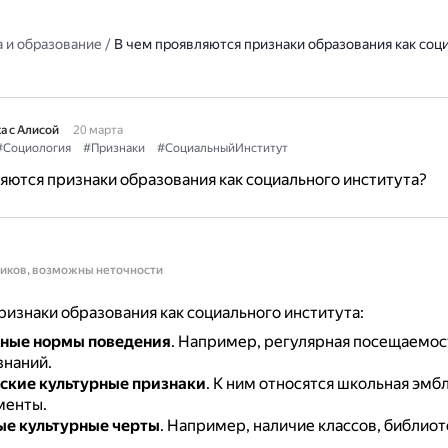
 и образование
/
В чем проявляются признаки образования как соц
а с Алисой
20 марта
#Социология
#Признаки
#СоциальныйИнститут
яются признаки образования как социального института?
ников, возможны неточности
изнаки образования как социального института:
нные нормы поведения
.
Например, регулярная посещаемос
знаний.
ские культурные признаки
.
К ним относятся школьная эмбл
менты.
ые культурные черты
.
Например, наличие классов, библиот