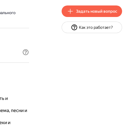
Задать новый вопрос
иального
Как это работает?
ть и
ема, песни и
еки и