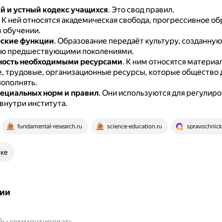
 и устный кодекс учащихся
.
Это свод правил.
.
К ней относятся академическая свобода, прогрессивное об
в обучении.
ские функции
.
Образование передаёт культуру, созданную
ую предшествующими поколениями.
ность необходимыми ресурсами
.
К ним относятся материа
, трудовые, организационные ресурсы, которые общество
пополнять.
ециальных норм и правил
.
Они используются для регулиро
внутри института.
fundamental-research.ru
science-education.ru
spravochnick
ске
ии
обы комментировать