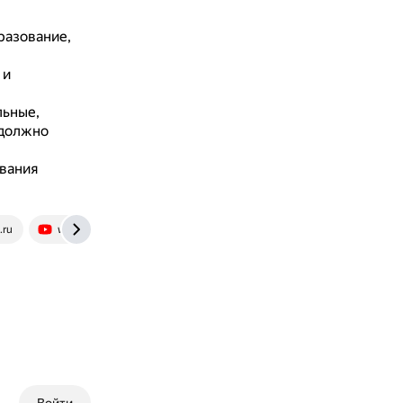
разование,
 и
льные,
 должно
вания
.ru
www.youtube.com
rutube.ru