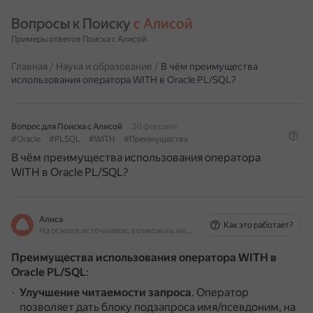
Вопросы к Поиску 
с Алисой
Примеры ответов Поиска с Алисой
Главная
/
Наука и образование
/
В чём преимущества
использования оператора WITH в Oracle PL/SQL?
Вопрос для Поиска с Алисой
20 февраля
#Oracle
#PLSQL
#WITH
#Преимущества
В чём преимущества использования оператора
WITH в Oracle PL/SQL?
Алиса
Как это работает?
На основе источников, возможны неточности
Преимущества использования оператора WITH в
Oracle PL/SQL
:
Улучшение читаемости запроса
.
Оператор
позволяет дать блоку подзапроса имя/псевдоним, на