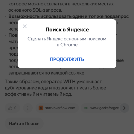
которое можно ссылаться в нескольких местах
основного SQL-запроса.
Возможность использовать один и тот же подзапрос
несколько раз в основном запросе
.
Даже можно
использовать их каскадно.
Поиск в Яндексе
Повышение производительности
.
Oracle может
Сделать Яндекс основным поиском
материализовать подзапрос, то есть создать
в Сhrome
временную таблицу и сохранить в ней результат
подзапроса.
Это делает повторные ссылки на
ПРОДОЛЖИТЬ
подзапрос более эффективными, поскольку данные
легко извлекаются из временной таблицы, а не
запрашиваются по каждой ссылке.
Таким образом, оператор WITH уменьшает
дублирование кода и позволяет писать более
эффективный и читаемый код.
0
stackoverflow.com
www.geeksforgeeks.org
Найти в Поиске