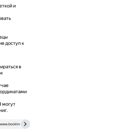
еткой и
овать
вцы
е доступ к
ираться в
им
учае
оординатами
B могут
ниг.
www.bookind.ru
club.dns-shop.ru