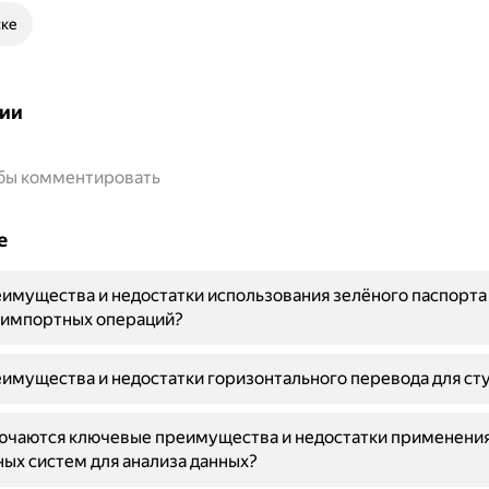
ске
ии
обы комментировать
е
имущества и недостатки использования зелёного паспорта
-импортных операций?
имущества и недостатки горизонтального перевода для ст
лючаются ключевые преимущества и недостатки применени
ых систем для анализа данных?