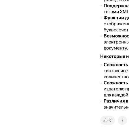
Поддержка
тегами XML
Функции дл
отображени
буквосочет
Возможност
электронны
документу.
Некоторые н
Сложность 
синтаксисе
количество
Сложность
издателю п
для каждой 
Различия в
значительно
0