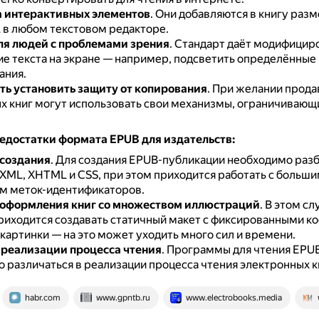
 интерактивных элементов
.
Они добавляются в книгу разм
 в любом текстовом редакторе.
я людей с проблемами зрения
.
Стандарт даёт модифицир
е текста на экране — например, подсветить определённые
ания.
ь установить защиту от копирования
.
При желании прода
х книг могут использовать свои механизмы, ограничивающи
едостатки формата EPUB для издательств:
создания
.
Для создания EPUB-публикации необходимо разб
 XML, XHTML и CSS, при этом приходится работать с больш
м меток-идентификаторов.
 оформления книг со множеством иллюстраций
.
В этом сл
риходится создавать статичный макет с фиксированными к
картинки — на это может уходить много сил и времени.
 реализации процесса чтения
.
Программы для чтения EPU
 различаться в реализации процесса чтения электронных к
habr.com
www.gpntb.ru
www.electrobooks.media