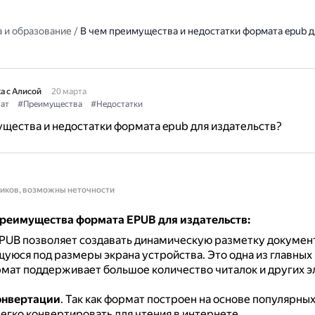
 и образование
/
В чем преимущества и недостатки формата epub д
а с Алисой
20 марта
ат
#Преимущества
#Недостатки
щества и недостатки формата epub для издательств?
ников, возможны неточности
реимущества формата EPUB для издательств:
PUB позволяет создавать динамическую разметку документ
уюся под размеры экрана устройства.
Это одна из главных
мат поддерживает большое количество читалок и других 
онвертации
.
Так как формат построен на основе популярны
легко конвертировать для чтения в интернете.