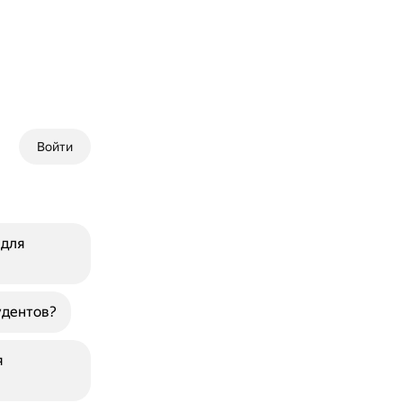
Войти
 для
удентов?
я