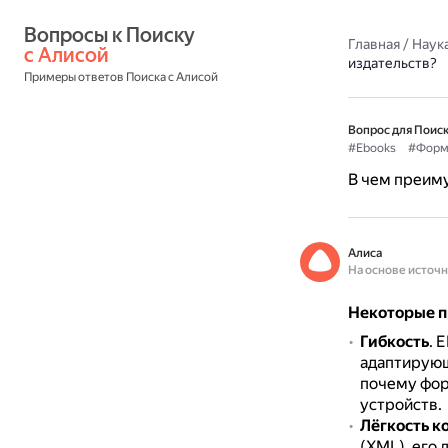
Вопросы к Поиску 
Главная
/
Наука
с Алисой
издательств?
Примеры ответов Поиска с Алисой
Вопрос для Поиск
#Ebooks
#Форм
В чем преиму
Алиса
На основе источ
Некоторые п
Гибкость
.
E
адаптирующ
почему фор
устройств.
Лёгкость к
(XML), его 