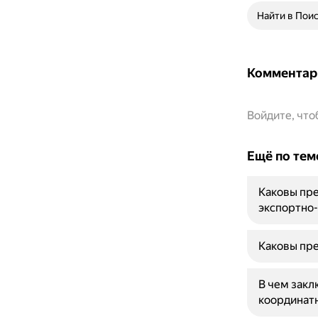
Найти в Пои
Комментар
Войдите, чт
Ещё по тем
Каковы пре
экспортно
Каковы пре
В чем зак
координатн