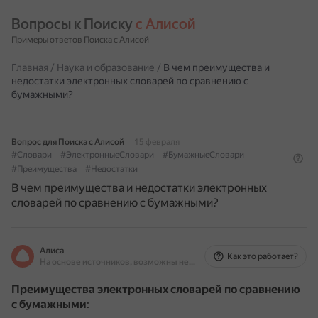
Вопросы к Поиску 
с Алисой
Примеры ответов Поиска с Алисой
Главная
/
Наука и образование
/
В чем преимущества и
недостатки электронных словарей по сравнению с
бумажными?
Вопрос для Поиска с Алисой
15 февраля
#Словари
#ЭлектронныеСловари
#БумажныеСловари
#Преимущества
#Недостатки
В чем преимущества и недостатки электронных
словарей по сравнению с бумажными?
Алиса
Как это работает?
На основе источников, возможны неточности
Преимущества электронных словарей по сравнению
с бумажными
: