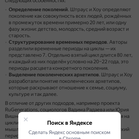
следующих особенностях:
Определение поколений
.
Штраус и Хоу определяют
поколение как совокупность всех людей, рождённых
в промежуток времени примерно 20 лет, или одну
фазу жизни: детство, молодость, средний возраст и
старость.
Структурирование временных периодов
.
Авторы
разделили временные периоды на циклы — их
представлено 7.
Отдельно взятый цикл длится 80 лет,
и каждый из них поделён условно на 20–22 года, это
периоды расцвета конкретного поколения.
Выделение поколенческих архетипов
.
Штраус и Хоу
разработали понятие поколенческих архетипов,
которые раскрывают отношение к семье, социуму,
культуре и так далее.
В отличие от других подходов, например проекта
RuGenerations, социологов Вадима Радаева или Юрия
Вишневского, теория Штрауса и Хоу фокусируется на
Поиск в Яндексе
цикличном развитии общества и схожем типе
мышления у людей, родившихся в один исторический
Сделать Яндекс основным поиском
период.
в Сhrome