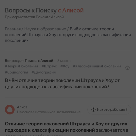
Вопросы к Поиску 
с Алисой
Примеры ответов Поиска с Алисой
Главная
/
Наука и образование
/
В чём отличие теории
поколений Штрауса и Хоу от других подходов к классификации
поколений?
Вопрос для Поиска с Алисой
3 марта
#ТеорияПоколений
#Штраус
#Хоу
#КлассификацияПоколений
#Социология
#Демография
В чём отличие теории поколений Штрауса и Хоу от
других подходов к классификации поколений?
Алиса
Как это работает?
На основе источников, возможны неточности
Отличие теории поколений Штрауса и Хоу от других
подходов к классификации поколений
заключается в