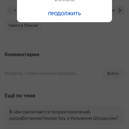
0
ibls.one
ru.wikipedia.org
fireseo.ru
ПРОДОЛЖИТЬ
Найти в Поиске
Комментарии
Войдите, чтобы комментировать
Войти
Ещё по теме
В чём заключается теория поколений,
разработанная Нилом Хоу и Уильямом Штраусом?