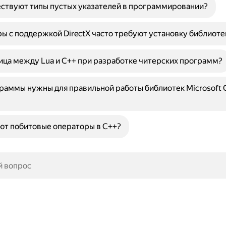
ствуют типы пустых указателей в программировании?
ы с поддержкой DirectX часто требуют установку библиоте
ица между Lua и C++ при разработке читерских программ?
раммы нужны для правильной работы библиотек Microsoft 
ют побитовые операторы в C++?