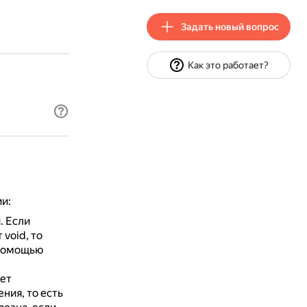
Задать новый вопрос
Как это работает?
и:
.
Если
void, то
 помощью
ет
ния, то есть