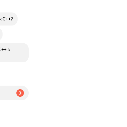
к C++?
C++ в