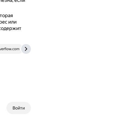
езна, если
оторая
рес или
 содержит
overflow.com
stackoverflow.com
Войти