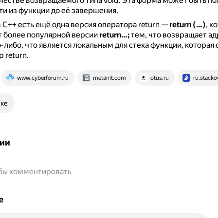
честве возвращаемого типа void.
Эта форма может быть пол
и из функции до её завершения.
в C++ есть ещё одна версия оператора return —
return (…)
, к
т более популярной версии
return…;
тем, что возвращает ад
о-либо, что является локальным для стека функции, которая
 return.
www.cyberforum.ru
metanit.com
otus.ru
ru.stack
ске
ии
обы комментировать
е