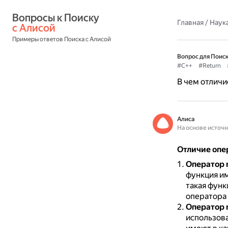
Вопросы к Поиску 
Главная
/
Наука
с Алисой
Примеры ответов Поиска с Алисой
Вопрос для Поиск
#C++
#Return
В чем отличие
Алиса
На основе источ
Отличие опера
Оператор r
функция им
такая функ
оператора 
Оператор r
использова