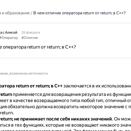
 и образование
/
В чем отличие оператора return от return; в C++?
а с Алисой
26 февраля
#Оператор
#Отличие
 оператора return от return; в C++?
ников, возможны неточности
тора return от return; в C++
заключается в их использовани
eturn
применяется для возвращения результата из функции
еет в качестве возвращаемого типа любой тип, отличный от 
ция обязательно должна возвратить некоторое значение с
return.
eturn; не принимает после себя никаких значений
.
Он мож
ться в тех функциях, которые не возвращают никакого значе