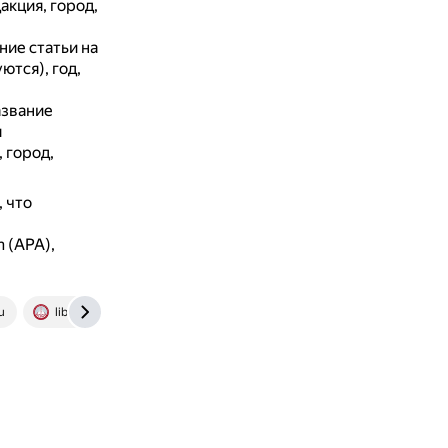
акция, город,
ние статьи на
ются), год,
азвание
я
 город,
 что
 (APA),
u
library.grsmu.by