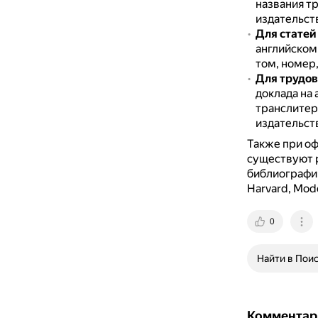
названия тр
издательств
Для статей
английском 
том, номер,
Для трудо
доклада на 
транслитер
издательств
Также при оф
существуют 
библиографич
Harvard, Mode
0
Найти в Пои
Комментар