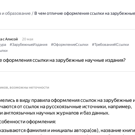
 и образование
/
В чем отличие оформления ссылки на зарубежны
а с Алисой
20 мая
ура
#ЗарубежныеИздания
#ОформлениеСсылки
#ТребованияКСсылки
ылки
е оформления ссылки на зарубежные научные издания?
ников, возможны неточности
елись в виду правила оформления ссылок на зарубежные и
чаются от ссылок на русскоязычные источники, например,
 англоязычных научных журналов и баз данных.
собенности оформления:
казываются фамилия и инициалы автора(ов), название книги