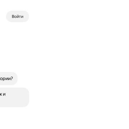
Войти
тории?
к и