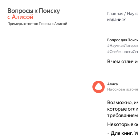
Вопросы к Поиску 
Главная
/
Наука
с Алисой
издания?
Примеры ответов Поиска с Алисой
Вопрос для Поиск
#НаучнаяЛитерат
#ОсобенностиСс
В чем отличи
Алиса
На основе источ
Возможно, им
которые отли
требованиями
Некоторые о
Для книг
.
У