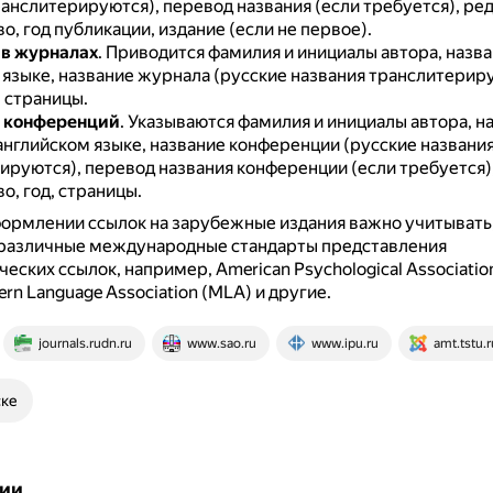
анслитерируются), перевод названия (если требуется), ред
о, год публикации, издание (если не первое).
 в журналах
.
Приводится фамилия и инициалы автора, назва
языке, название журнала (русские названия транслитериру
 страницы.
в конференций
.
Указываются фамилия и инициалы автора, н
английском языке, название конференции (русские названи
ируются), перевод названия конференции (если требуется),
о, год, страницы.
ормлении ссылок на зарубежные издания важно учитывать,
различные международные стандарты представления
еских ссылок, например, American Psychological Association
rn Language Association (MLA) и другие.
journals.rudn.ru
www.sao.ru
www.ipu.ru
amt.tstu.r
ске
ии