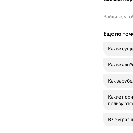
Войдите, чт
Ещё по тем
Какие суще
Какие альб
Как зарубе
Какие прои
пользуютс
В чем разн