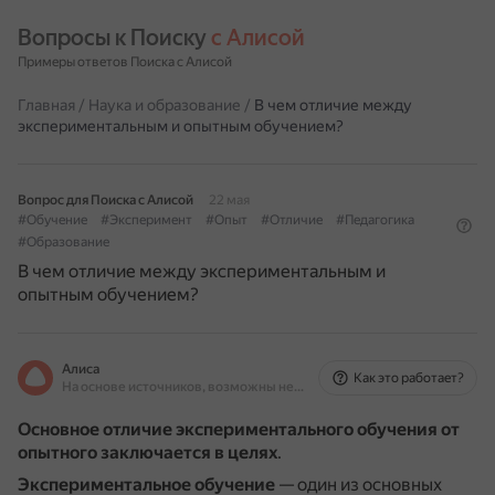
Вопросы к Поиску 
с Алисой
Примеры ответов Поиска с Алисой
Главная
/
Наука и образование
/
В чем отличие между
экспериментальным и опытным обучением?
Вопрос для Поиска с Алисой
22 мая
#Обучение
#Эксперимент
#Опыт
#Отличие
#Педагогика
#Образование
В чем отличие между экспериментальным и
опытным обучением?
Алиса
Как это работает?
На основе источников, возможны неточности
Основное отличие экспериментального обучения от
опытного заключается в целях
.
Экспериментальное обучение
— один из основных