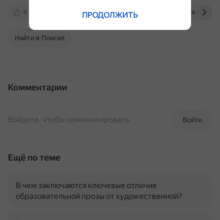
0
didacts.ru
methodological_terms.academic.ru
ПРОДОЛЖИТЬ
Найти в Поиске
Комментарии
Войдите, чтобы комментировать
Войти
Ещё по теме
В чем заключаются ключевые отличия
образовательной прозы от художественной?