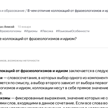
 и образование
/
В чем отличие коллокаций от фразеологизмов и и
а с Алисой
10 января
Фразеологизмы
#Идиомы
#Лексика
#ЯзыковыеОсобенности
е коллокаций от фразеологизмов и идиом?
ников, возможны неточности
локаций от фразеологизмов и идиом
заключается в следу
ии
— словосочетания, в которых выбор одного из компонент
ется по смыслу, а выбор второго зависит от выбора первог
огизмов и идиом, коллокации несут в себе прямое значение,
е.
гизмы
— фиксированные выражения, значение которых не с
ями слов, входящими в данное сочетание.
Если все слова во