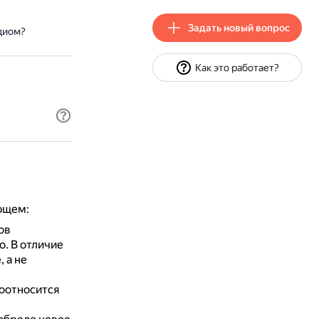
Задать новый вопрос
диом?
Как это работает?
ющем:
ов
о.
В отличие
 а не
оотносится