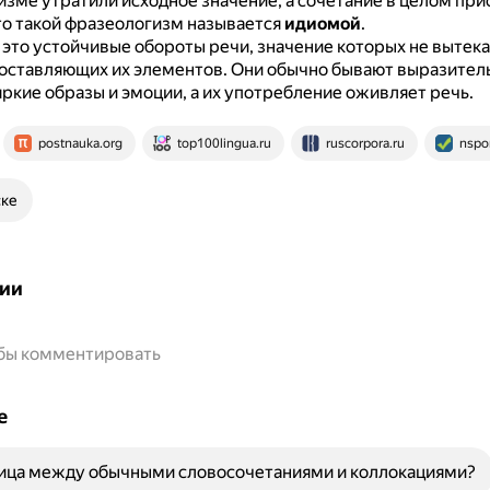
зме утратили исходное значение, а сочетание в целом пр
то такой фразеологизм называется
идиомой
.
это устойчивые обороты речи, значение которых не вытек
составляющих их элементов.
Они обычно бывают выразител
ркие образы и эмоции, а их употребление оживляет речь.
postnauka.org
top100lingua.ru
ruscorpora.ru
nspor
ске
ии
обы комментировать
е
ница между обычными словосочетаниями и коллокациями?