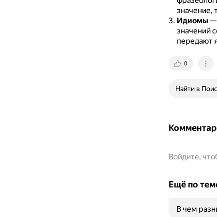
фразеологи
значение, 
Идиомы
— 
значений 
передают я
0
Найти в Пои
Комментар
Войдите, чт
Ещё по тем
В чем раз