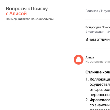
Вопросы к Поиску 
Главная
/
Наука
с Алисой
Примеры ответов Поиска с Алисой
Вопрос для Поиск
#Коллокации
#
В чем отличи
Алиса
На основе источ
Отличие кол
Коллокац
осуществля
от фразеол
переносно
Фразеоло
со значени