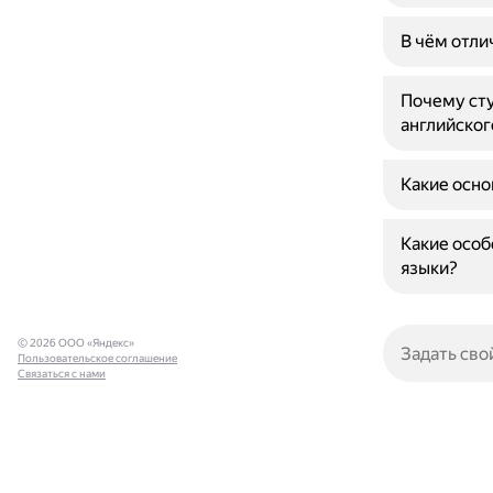
В чём отли
Почему сту
английског
Какие осно
Какие осо
языки?
© 2026 ООО «Яндекс»
Пользовательское соглашение
Связаться с нами