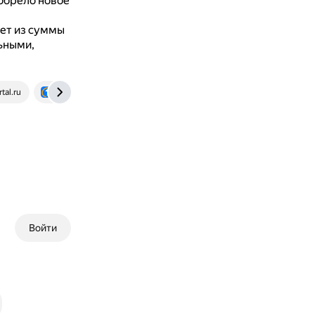
иобрело новое
ает из суммы
ьными,
tal.ru
otvet.mail.ru
ru.wikipedia.org
ru.wiktionary.org
Войти