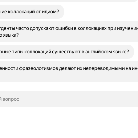
чие коллокаций от идиом?
денты часто допускают ошибки в коллокациях при изучени
о языка?
вные типы коллокаций существуют в английском языке?
бенности фразеологизмов делают их непереводимыми на и