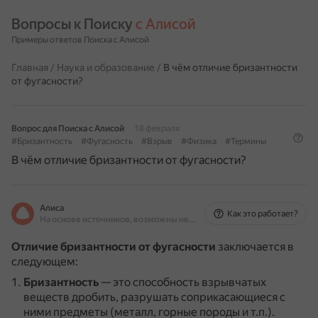
Вопросы к Поиску 
с Алисой
Примеры ответов Поиска с Алисой
Главная
/
Наука и образование
/
В чём отличие бризантности
от фугасности?
Вопрос для Поиска с Алисой
18 февраля
#Бризантность
#Фугасность
#Взрыв
#Физика
#Термины
В чём отличие бризантности от фугасности?
Алиса
Как это работает?
На основе источников, возможны неточности
Отличие бризантности от фугасности
заключается в
следующем:
Бризантность
— это способность взрывчатых
веществ дробить, разрушать соприкасающиеся с
ними предметы (металл, горные породы и т.п.).