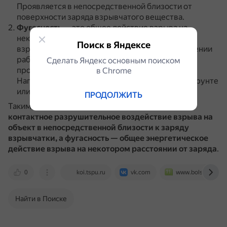
Проявляется в непосредственной близости от
поверхности заряда взрывчатого вещества.
Фугасность
— это общее действие взрыва на
некотором расстоянии от поверхности заряда
Поиск в Яндексе
взрывчатого вещества.
Проявляется в совершении
работы разрушения или перемещения среды
Сделать Яндекс основным поиском
продуктами взрыва в процессе их расширения.
в Сhrome
Например, вырывание воронки или полости в грунте
или ином материале.
ПРОДОЛЖИТЬ
Таким образом,
бризантность характеризует
контактное разрушительное воздействие взрыва на
объект в непосредственной близости к заряду
взрывчатки, а фугасность — общее энергетическое
действие взрыва на некотором расстоянии от заряда
.
0
koi.tspu.ru
vk.com
www.bolshoyvopro
Найти в Поиске