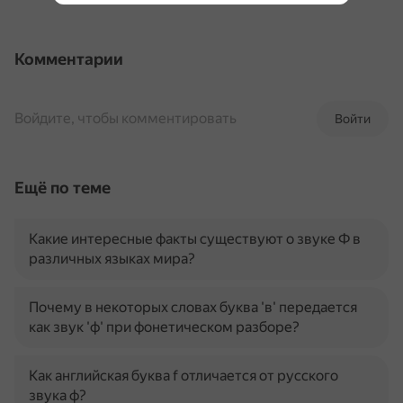
Комментарии
Войдите, чтобы комментировать
Войти
Ещё по теме
Какие интересные факты существуют о звуке Ф в
различных языках мира?
Почему в некоторых словах буква 'в' передается
как звук 'ф' при фонетическом разборе?
Как английская буква f отличается от русского
звука ф?