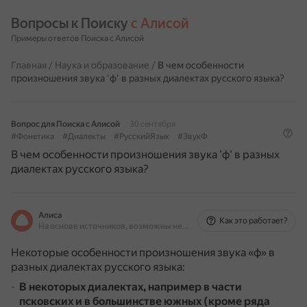
Вопросы к Поиску 
с Алисой
Примеры ответов Поиска с Алисой
Главная
/
Наука и образование
/
В чем особенности
произношения звука 'ф' в разных диалектах русского языка?
Вопрос для Поиска с Алисой
30 сентября
#Фонетика
#Диалекты
#РусскийЯзык
#ЗвукФ
В чем особенности произношения звука 'ф' в разных
диалектах русского языка?
Алиса
Как это работает?
На основе источников, возможны неточности
Некоторые особенности произношения звука «ф» в
разных диалектах русского языка:
В некоторых диалектах, например в части
псковских и в большинстве южных (кроме ряда