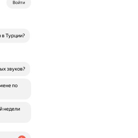
Войти
m в Турции?
ых звуков?
мене по
й недели