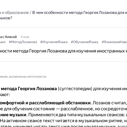
 и образование
/
В чем особенности метода Георгия Лозанова для 
зыков?
а с Алисой
4 мая
ыки
#МетодЛозанова
#ИзучениеЯзыка
#ОбучениеЯзыку
#ЯзыковыеНав
ности метода Георгия Лозанова для изучения иностранных 
ников, возможны неточности
 метода Георгия Лозанова
(суггестопедии) для изучения и
чают:
комфортной и расслабляющей обстановки
.
Лозанов считал,
е для обучения состояние — расслабленное, но сосредоточ
ание музыки
.
Применяются два типа музыкальных сеансов: 
На активном сеансе текст читается в музыкальном ритме, 
атель начинает читать текст уже после начала музыки, а у