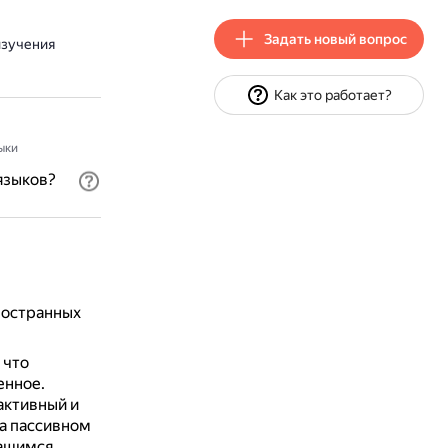
Задать новый вопрос
изучения
Как это работает?
ыки
языков?
ностранных
 что
енное.
активный и
на пассивном
чащимся