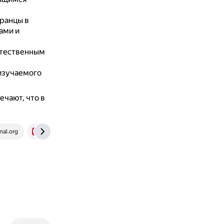
транцы в
ами и
стественным
 изучаемого
чают, что в
nal.org
ug.ru