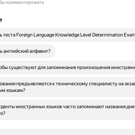
обы комментировать
е
ь теста Foreign Language Knowledge Level Determination Exa
ь английский алфавит?
обы существуют для запоминания произношения иностранн
ования предъявляются к техническому специалисту на экза
ым языкам?
денты иностранных языков часто запоминают названия дне
го?