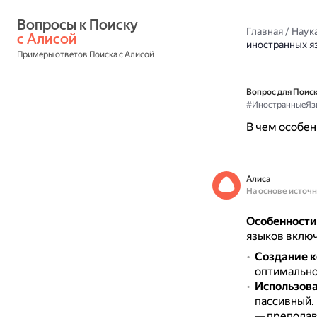
Вопросы к Поиску 
Главная
/
Наука
с Алисой
иностранных я
Примеры ответов Поиска с Алисой
Вопрос для Поиск
#ИностранныеЯз
В чем особен
Алиса
На основе источ
Особенности
языков вклю
Создание 
оптимально
Использов
пассивный.
— преподав