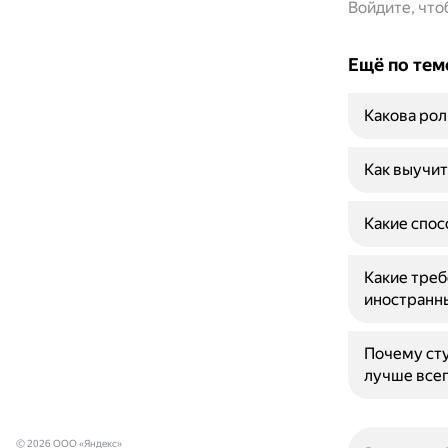
Войдите, чт
Ещё по тем
Какова рол
Как выучит
Какие спос
Какие треб
иностранн
Почему сту
лучше все
© 2026 ООО «Яндекс»