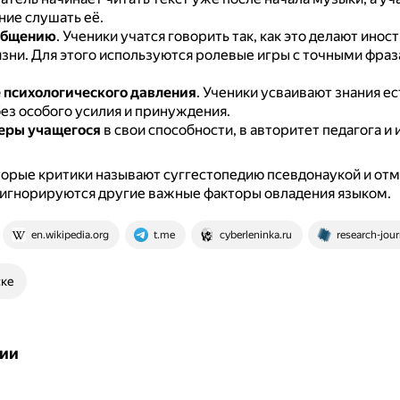
ние слушать её.
общению
.
Ученики учатся говорить так, как это делают инос
зни.
Для этого используются ролевые игры с точными фраз
 психологического давления
.
Ученики усваивают знания е
без особого усилия и принуждения.
еры учащегося
в свои способности, в авторитет педагога и
орые критики называют суггестопедию псевдонаукой и отме
 игнорируются другие важные факторы овладения языком.
en.wikipedia.org
t.me
cyberleninka.ru
research-jour
ске
ии