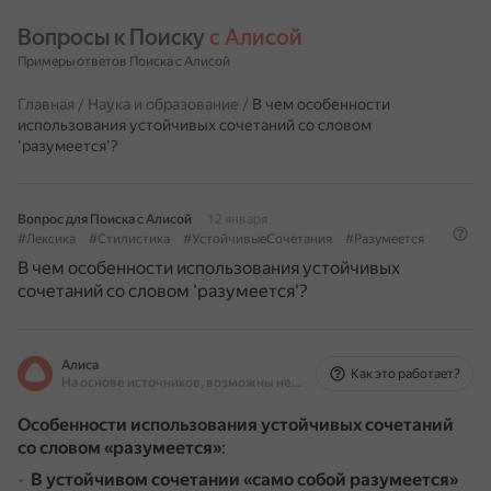
Вопросы к Поиску 
с Алисой
Примеры ответов Поиска с Алисой
Главная
/
Наука и образование
/
В чем особенности
использования устойчивых сочетаний со словом
'разумеется'?
Вопрос для Поиска с Алисой
12 января
#Лексика
#Стилистика
#УстойчивыеСочетания
#Разумеется
В чем особенности использования устойчивых
сочетаний со словом 'разумеется'?
Алиса
Как это работает?
На основе источников, возможны неточности
Особенности использования устойчивых сочетаний
со словом «разумеется»
:
В устойчивом сочетании «само собой разумеется»