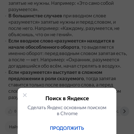
запятые не нужны.
Например: «Это само собой
разумеется».
В большинстве случаев
при вводном слове
«разумеется» запятые нужны и перед словом, и
после него.
Например: «Каждому, разумеется, не
объяснишь, что он не гений».
Если вводное слово «разумеется» находится в
начале обособленного оборота
, то выделяется
именно оборот: перед вводным словом запятая есть,
а после — нет.
Например: «Охранник, разумеется
догадавшийся обо всём, начал стрелять в воздух».
Если «разумеется» выступает в сложном
предложении в роли сказуемого
, тогда запятая
ставится только после вводного слова, а перед
словом запятая не ставится.
Например: «При этом
разумеется, что оценка несколько завышена».
Поиск в Яндексе
Сделать Яндекс основным поиском
0
obrazovaka.ru
punktuaciya.academic.ru
в Сhrome
Найти в Поиске
ПРОДОЛЖИТЬ