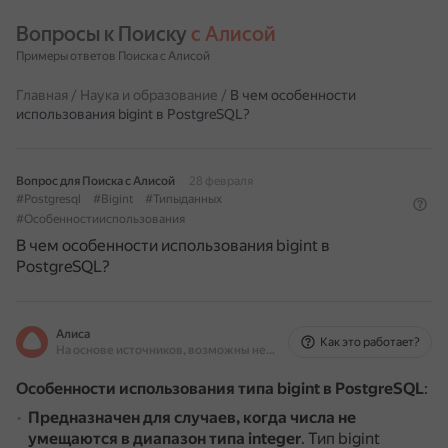
Вопросы к Поиску 
с Алисой
Примеры ответов Поиска с Алисой
Главная
/
Наука и образование
/
В чем особенности
использования bigint в PostgreSQL?
Вопрос для Поиска с Алисой
28 февраля
#Postgresql
#Bigint
#Типыданных
#Особенностииспользования
В чем особенности использования bigint в
PostgreSQL?
Алиса
Как это работает?
На основе источников, возможны неточности
Особенности использования типа bigint в PostgreSQL
:
Предназначен для случаев, когда числа не
умещаются в диапазон типа integer
.
Тип bigint