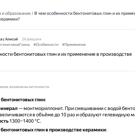
 и образование
/
В чем особенности бентонитовых глин и их приме
керамики?
а с Алисой
26 февраля
нтонитовыеГлины
#Особенности
#Применение
ности бентонитовых глин и их применение в производстве
ников, возможны неточности
 бентонитовых глин
:
минерал
— монтмориллонит.
При смешивании с водой бент
величиваются в объёме до 10 раз и образуют гелевидную м
ость
1300–1400 °С.
бентонитовых глин в производстве керамики
: