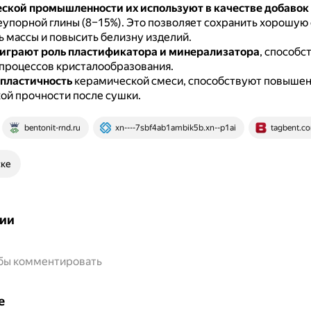
ской промышленности их используют в качестве добавок
еупорной глины (8–15%).
Это позволяет сохранить хорошу
ь массы и повысить белизну изделий.
играют роль пластификатора и минерализатора
, способс
процессов кристалообразования.
пластичность
керамической смеси, способствуют повыше
ой прочности после сушки.
bentonit-rnd.ru
xn----7sbf4ab1ambik5b.xn--p1ai
tagbent.c
ске
ии
обы комментировать
е