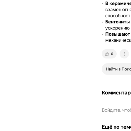
В керамиче
взамен огн
способност
Бентониты 
ускорению 
Повышают 
механическ
0
Найти в Пои
Комментар
Войдите, чт
Ещё по тем