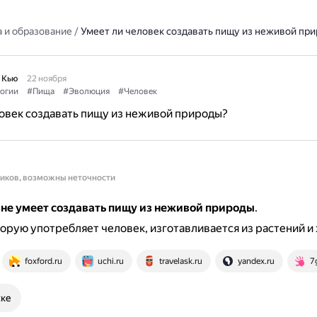
 и образование
/
Умеет ли человек создавать пищу из неживой пр
 Кью
22 ноября
огии
#Пища
#Эволюция
#Человек
овек создавать пищу из неживой природы?
ников, возможны неточности
 не умеет создавать пищу из неживой природы
.
торую употребляет человек, изготавливается из растений и
foxford.ru
uchi.ru
travelask.ru
yandex.ru
7
ске