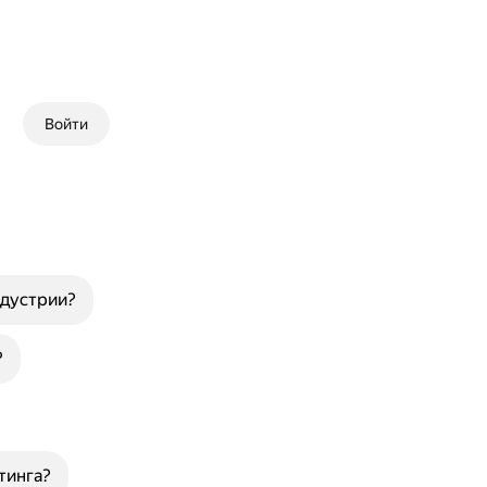
Войти
ндустрии?
?
тинга?