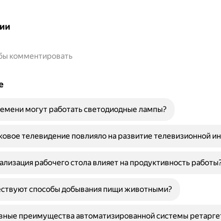
ии
обы комментировать
е
емени могут работать светодиодные лампы?
ковое телевидение повлияло на развитие телевизионной и
ализация рабочего стола влияет на продуктивность работы
ествуют способы добывания пищи животными?
овные преимущества автоматизированной системы ретарге