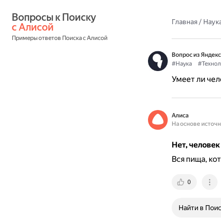
Вопросы к Поиску 
Главная
/
Наука
с Алисой
Примеры ответов Поиска с Алисой
Вопрос из Яндекс
#Наука
#Технол
Умеет ли чел
Алиса
На основе источ
Нет, человек
Вся пища, ко
0
Найти в Пои