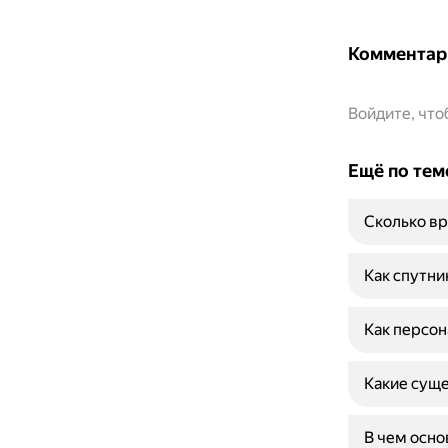
Комментар
Войдите, чт
Ещё по тем
Сколько вр
Как спутни
Как персон
Какие сущ
В чем осн