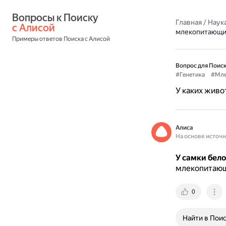
Вопросы к Поиску 
Главная
/
Наука
с Алисой
млекопитающи
Примеры ответов Поиска с Алисой
Вопрос для Поиск
#Генетика
#Мле
У каких жив
Алиса
На основе источ
У самки бел
млекопитаю
0
Найти в Пои