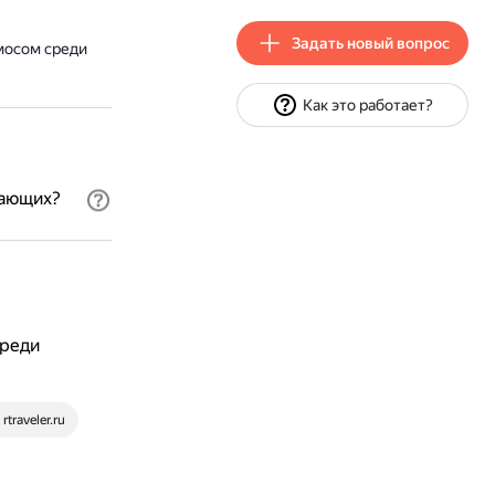
Задать новый вопрос
мосом среди
Как это работает?
тающих?
среди
rtraveler.ru