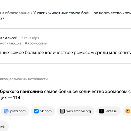
 и образование
/
У каких животных самое большое количество хро
х?
а с Алисой
5 сентября
копитающие
#Хромосомы
отных самое большое количество хромосом среди млекопи
ников, возможны неточности
обрюхого панголина
самое большое количество хромосом 
щих —
114
.
prezi.com
vk.com
web.archive.org
lenta.ru
ске