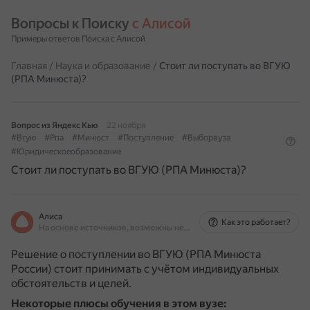
Вопросы к Поиску 
с Алисой
Примеры ответов Поиска с Алисой
Главная
/
Наука и образование
/
Стоит ли поступать во ВГУЮ
(РПА Минюста)?
Вопрос из Яндекс Кью
22 ноября
#Вгую
#Рпа
#Минюст
#Поступление
#Выборвуза
#Юридическоеобразование
Стоит ли поступать во ВГУЮ (РПА Минюста)?
Алиса
Как это работает?
На основе источников, возможны неточности
Решение о поступлении во ВГУЮ (РПА Минюста
России) стоит принимать с учётом индивидуальных
обстоятельств и целей.
Некоторые плюсы обучения в этом вузе: