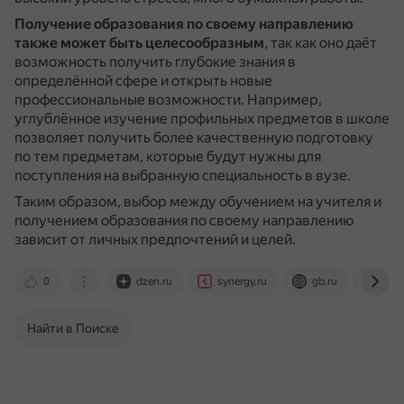
Получение образования по своему направлению
также может быть целесообразным
, так как оно даёт
возможность получить глубокие знания в
определённой сфере и открыть новые
профессиональные возможности.
Например,
углублённое изучение профильных предметов в школе
позволяет получить более качественную подготовку
по тем предметам, которые будут нужны для
поступления на выбранную специальность в вузе.
Таким образом, выбор между обучением на учителя и
получением образования по своему направлению
зависит от личных предпочтений и целей.
0
dzen.ru
synergy.ru
gb.ru
otve
Найти в Поиске