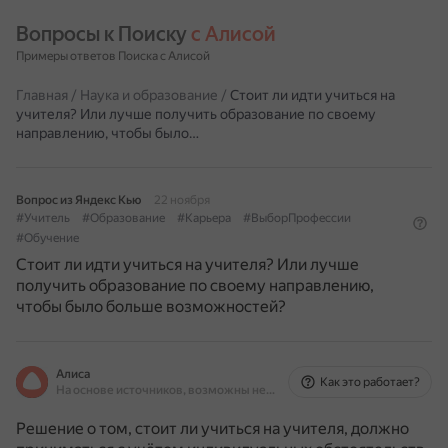
Вопросы к Поиску 
с Алисой
Примеры ответов Поиска с Алисой
Главная
/
Наука и образование
/
Стоит ли идти учиться на
учителя? Или лучше получить образование по своему
направлению, чтобы было…
Вопрос из Яндекс Кью
22 ноября
#Учитель
#Образование
#Карьера
#ВыборПрофессии
#Обучение
Стоит ли идти учиться на учителя? Или лучше
получить образование по своему направлению,
чтобы было больше возможностей?
Алиса
Как это работает?
На основе источников, возможны неточности
Решение о том, стоит ли учиться на учителя, должно