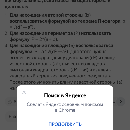
прямоугольника, если известны одна сторона и
диагональ
:
Для нахождения второй стороны
(b)
воспользоваться формулой
по теореме Пифагора
: b
= √(d² — a²).
Для нахождения периметра
(Р)
использовать
формулу
: Р = 2*(a + b).
Для нахождения площади
(S)
воспользоваться
формулой
: S = a * √(d² — a²).
Для этого нужно
возвести в квадрат длину диагонали (d²) и длину
известной стороны (a²), вычесть из квадрата
диагонали квадрат стороны (d² — a²) и извлечь
квадратный корень из полученного результата.
После этого умножить длину известной стороны (a)
на полученное значение корня.
Поиск в Яндексе
0
yukhym.com
otvet.mail.ru
telegra.ph
Сделать Яндекс основным поиском
в Сhrome
Найти в Поиске
ПРОДОЛЖИТЬ