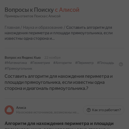
Вопросы к Поиску 
с Алисой
Примеры ответов Поиска с Алисой
Главная
/
Наука и образование
/
Составить алгоритм для
нахождения периметра и площади прямоугольника, если
известны одна сторона и…
Вопрос из Яндекс Кью
22 ноября
#Математика
#Геометрия
#Алгоритм
#Периметр
#Площадь
#Прямоугольник
Составить алгоритм для нахождения периметра и
площади прямоугольника, если известны одна
сторона и диагональ прямоугольника.?
Алиса
Как это работает?
На основе источников, возможны неточности
Алгоритм для нахождения периметра и площади