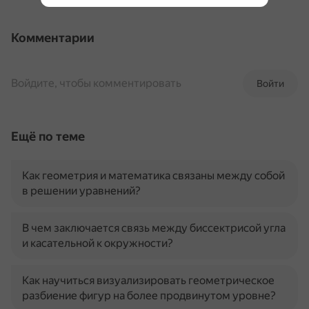
Комментарии
Войдите, чтобы комментировать
Войти
Ещё по теме
Как геометрия и математика связаны между собой
в решении уравнений?
В чем заключается связь между биссектрисой угла
и касательной к окружности?
Как научиться визуализировать геометрическое
разбиение фигур на более продвинутом уровне?