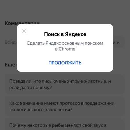
Комментарии
Поиск в Яндексе
Войдите, чтобы комментировать
Войти
Сделать Яндекс основным поиском
в Сhrome
ПРОДОЛЖИТЬ
Ещё по теме
Правда ли, что лисы очень хитрые животные, и
если да, то почему?
Какое значение имеют протозоо в поддержании
экологического равновесия?
Почему некоторые рыбы меняют свой вкус в