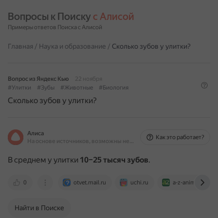
Вопросы к Поиску 
с Алисой
Примеры ответов Поиска с Алисой
Главная
/
Наука и образование
/
Сколько зубов у улитки?
Вопрос из Яндекс Кью
22 ноября
#Улитки
#Зубы
#Животные
#Биология
Сколько зубов у улитки?
Алиса
Как это работает?
На основе источников, возможны неточности
В среднем у улитки
10–25 тысяч зубов
.
0
otvet.mail.ru
uchi.ru
a-z-animals.com
Найти в Поиске