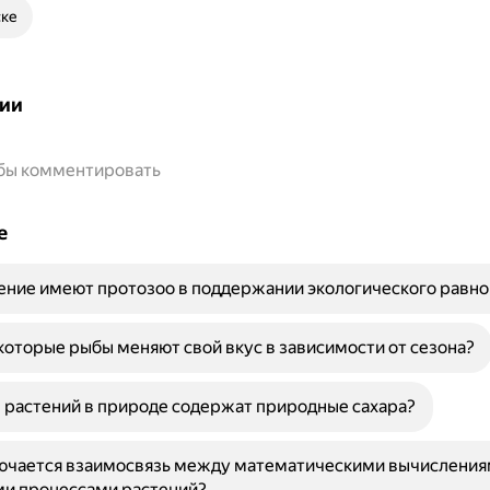
ске
ии
обы комментировать
е
ение имеют протозоо в поддержании экологического равно
оторые рыбы меняют свой вкус в зависимости от сезона?
 растений в природе содержат природные сахара?
лючается взаимосвязь между математическими вычисления
и процессами растений?