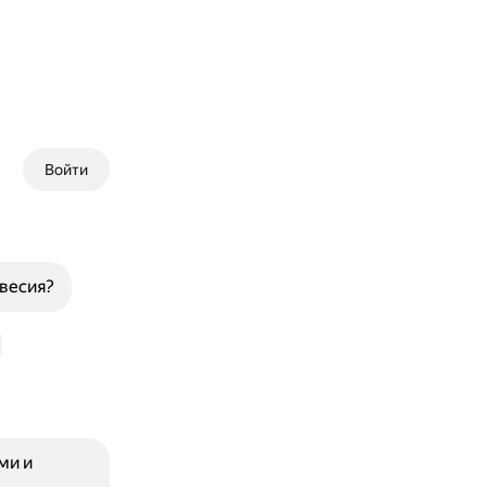
Войти
весия?
ми и