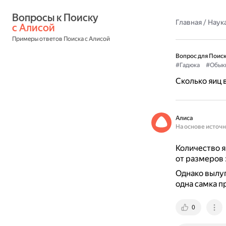
Вопросы к Поиску 
Главная
/
Наука
с Алисой
Примеры ответов Поиска с Алисой
Вопрос для Поиск
#Гадюка
#Обык
Сколько яиц 
Алиса
На основе источ
Количество я
от размеров 
Однако вылуп
одна самка п
0