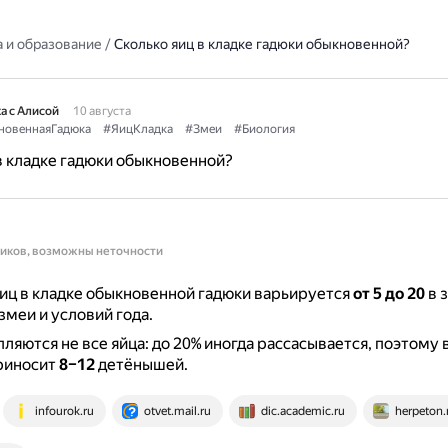
 и образование
/
Сколько яиц в кладке гадюки обыкновенной?
а с Алисой
10 августа
новеннаяГадюка
#ЯицКладка
#Змеи
#Биология
в кладке гадюки обыкновенной?
ников, возможны неточности
иц в кладке обыкновенной гадюки варьируется
от 5 до 20
в 
змеи и условий года.
ляются не все яйца: до 20% иногда рассасывается, поэтому 
риносит
8–12
детёнышей.
infourok.ru
otvet.mail.ru
dic.academic.ru
herpeton.