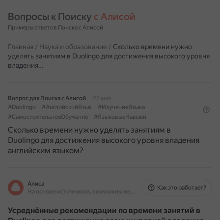
Вопросы к Поиску 
с Алисой
Примеры ответов Поиска с Алисой
Главная
/
Наука и образование
/
Сколько времени нужно
уделять занятиям в Duolingo для достижения высокого уровня
владения…
Вопрос для Поиска с Алисой
27 мая
#Duolingo
#АнглийскийЯзык
#ИзучениеЯзыка
#СамостоятельноеОбучение
#ЯзыковыеНавыки
Сколько времени нужно уделять занятиям в
Duolingo для достижения высокого уровня владения
английским языком?
Алиса
Как это работает?
На основе источников, возможны неточности
Усреднённые рекомендации по времени занятий в